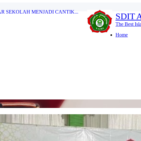
SDIT 
dan 6...
The Best Is
AZHAR KEDIRI...
Home
JA...
 H...
 6 SDIT AL-AZHAR KEDIRI...
HU UNTUK MENYIRAM TANAMAN...
R SEKOLAH MENJADI CANTIK...