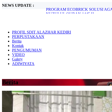
NEWS UPDATE :
NUZULUL QURAN 1445 H...
PONDOK RAMADHAN 1445 H...
KELAS INSPIRASI KELAS 1, 2, 3, 4, 5 
PERINGATAN ISRA MIRAJ SDIT AL 
Milad Yayasan Al-Azhar Kediri Ke-23...
SDIT AL AZHAR SKAL GOES TO JOG
PROFIL SDIT ALAZHAR KEDIRI
Peringatan Maulid Nabi Muhammad 1445
PERPUSTAKAAN
KUNJUNGAN INSTANSI KELAS 3, 4,
Berita
PEMANFAATAN LIMBAH AIR WUD
Kontak
PROGRAM ECOBRICK SOLUSI AGA
PENGUMUMAN
VIDEO
Galery
ADIWIYATA
Berita