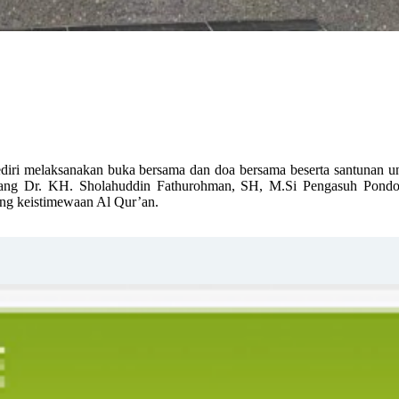
elaksanakan buka bersama dan doa bersama beserta santunan untuk a
ang Dr. KH. Sholahuddin Fathurohman, SH, M.Si Pengasuh Pondok
ang keistimewaan Al Qur’an.